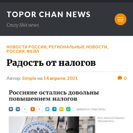
TOPOR CHAN NEWS
Crazy Shit news
НОВОСТИ РОССИИ
,
РЕГИОНАЛЬНЫЕ НОВОСТИ
,
РОССИЯ
,
ФЕЙЛ
Радость от налогов
Автор:
Simple
на
14 апреля, 2021
0